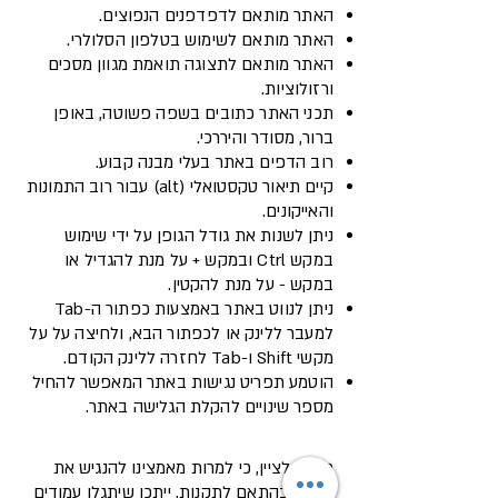
האתר מותאם לדפדפנים הנפוצים.
האתר מותאם לשימוש בטלפון הסלולרי.
האתר מותאם לתצוגה תואמת מגוון מסכים
ורזולוציות.
תכני האתר כתובים בשפה פשוטה, באופן
ברור, מסודר והיררכי.
רוב הדפים באתר בעלי מבנה קבוע.
קיים תיאור טקסטואלי (alt) עבור רוב התמונות
והאייקונים.
ניתן לשנות את גודל הגופן על ידי שימוש
במקש Ctrl ובמקש + על מנת להגדיל או
במקש - על מנת להקטין.
ניתן לנווט באתר באמצעות כפתור ה-Tab
למעבר ללינק או לכפתור הבא, ולחיצה על על
מקשי Shift ו-Tab לחזרה ללינק הקודם.
הוטמע תפריט נגישות באתר המאפשר להחיל
מספר שינויים להקלת הגלישה באתר.
חשוב לציין, כי למרות מאמצינו להנגיש את
האתר בהתאם לתקנות, ייתכן שיתגלו עמודים